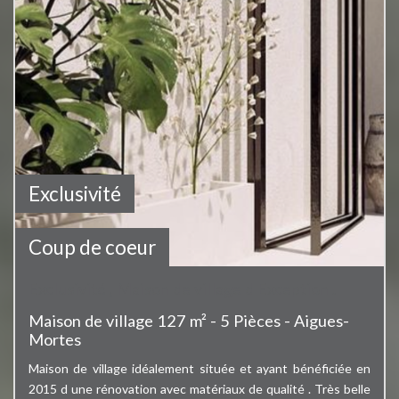
Exclusivité
Bien vendu
Coup de coeur
Exclusivité , Maison de village d Exception .
Maison de village 127 m² - 5 Pièces - Aigues-
Mortes
Maison de village idéalement située et ayant bénéficiée en
2015 d une rénovation avec matériaux de qualité . Très belle