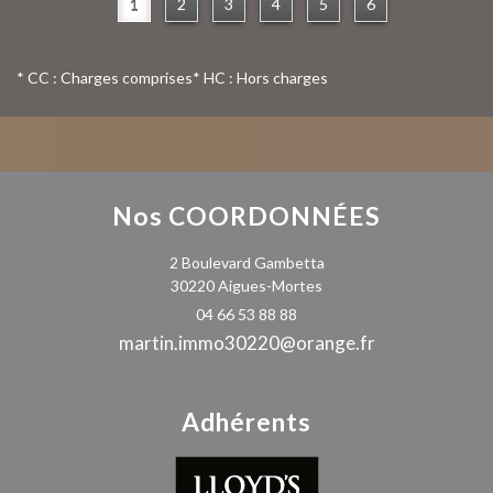
1
2
3
4
5
6
* CC : Charges comprises
* HC : Hors charges
Nos
COORDONNÉES
2 Boulevard Gambetta
30220 Aigues-Mortes
04 66 53 88 88
martin.immo30220@orange.fr
Adhérents