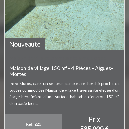
Bien vendu
Nouveauté
Maison de village traversante avec garage
Maison de village 150 m² - 4 Pièces - Aigues-
Mortes
Intra Muros, dans un secteur calme et recherché proche de
toutes commodités Maison de village traversante élevée d'un
étage béneficiant d'une surface habitable d'environ 150 m²,
d'un patio bien...
Prix
Ref: 223
585 000
€