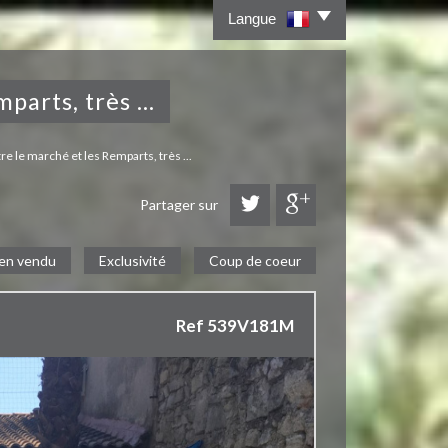
Langue
parts, très ...
re le marché et les Remparts, très ...
Partager sur
en vendu
Exclusivité
Coup de coeur
Ref 539V181M