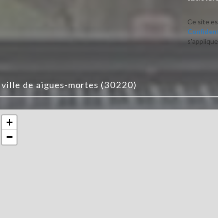
Ce site e
Confident
s'applique
a ville de aigues-mortes (30220)
+
−