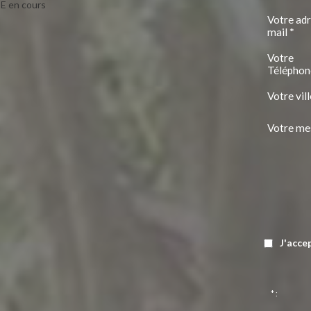
E en cours
Votre ad
mail *
Votre
Téléphon
Votre vill
Votre me
J'acce
* :