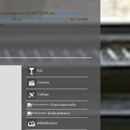
st protégé par reCAPTCHA, les
Politiques de
ialité
et es
Conditions d'utilisation
de Google
nt.
Bar
Cinéma
Collège
École maternelle
École primaire
Bibliothèque