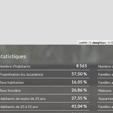
Leaflet
|
©
Maps
|
© O
Jawg
Statistiques
8 565
Nombre d'habitants
Nombre d'
57,50 %
Propriétaires (vs. locataires)
Familles 
16,05 %
Taxe habitation
Familles 
26,86 %
Taxe foncière
Maisons
27,55 %
Habitants de moins de 25 ans
Apparte
41,04 %
Habitants de 25 à 55 ans
Familles 