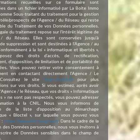
rmations recueillies sur ce formulaire sont
ées dans un fichier informatisé par La Boite Immo
comme Sous-traitant du traitement pour la gestion
entèle/prospects de l'Agence / du Réseau qui reste
ble du Traitement de vos Données personnelles.
gale du traitement repose sur l'intérêt légitime de
 / du Réseau. Elles sont conservées jusqu'à
e suppression et sont destinées à l'Agence / au
onformément à la loi « informatique et libertés »,
posez des droits d’accès, de rectification,
nt, d’opposition, de limitation et de portabilité de
ées. Vous pouvez retirer votre consentement à
ent en contactant directement l’Agence / Le
 Consultez le site
https://cnil.fr/fr
pour plus
tions sur vos droits. Si vous estimez, après avoir
l'Agence / le Réseau, que vos droits « Informatique
és » ne sont pas respectés, vous pouvez adresser
amation à la CNIL. Nous vous informons de
nce de la liste d'opposition au démarchage
que « Bloctel », sur laquelle vous pouvez vous
i :
https://www.bloctel.gouv.fr
. Dans le cadre de la
n des Données personnelles, nous vous invitons à
nscrire de Données sensibles dans le champ de
e.