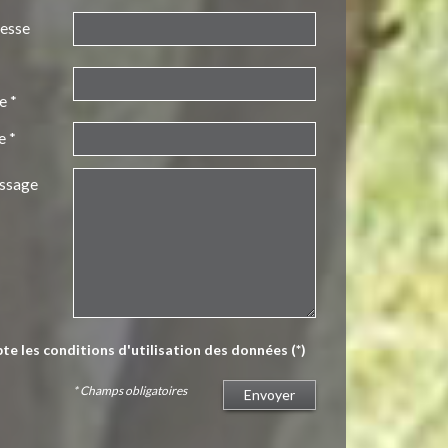
resse
e *
e *
ssage
pte les conditions d'utilisation des données (*)
* Champs obligatoires
Envoyer