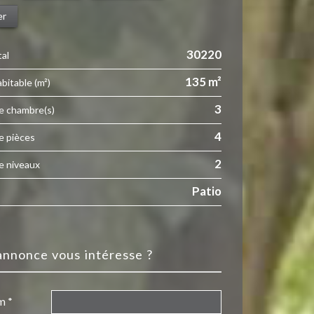
er
30220
tal
135 m²
abitable (m²)
3
e chambre(s)
4
e pièces
2
e niveaux
Patio
 annonce vous intéresse ?
m *