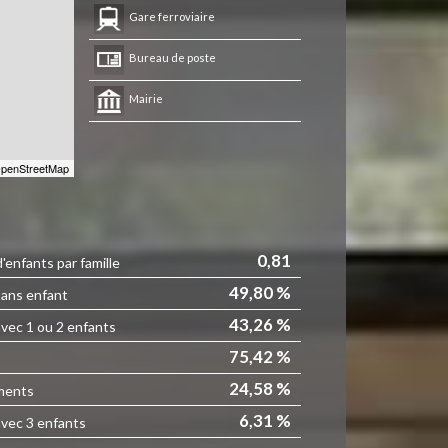
Gare ferroviaire
Bureau de poste
Mairie
penStreetMap
0,81
enfants par famille
49,80 %
sans enfant
43,26 %
avec 1 ou 2 enfants
75,42 %
24,58 %
ments
6,31 %
avec 3 enfants