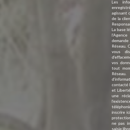
Les info
enregistr
agissant 
de la cli
Responsa
La base lé
l'Agence
demande d
Réseau. C
vous dis
d’effaceme
vos donn
tout mom
Réseau.
d’informa
contacté 
et Libert
une récl
l’existe
téléphoni
inscrire ic
protectio
ne pas i
saisie libr