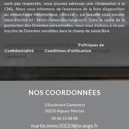
sont pas respectés, vous pouvez adresser une réclamation à la
CNIL. Nous vous informons de l’existence de la liste d'opposition
au démarchage téléphonique « Bloctel », sur laquelle vous pouvez
vous inscrire ici :
https://www.bloctel.gouv.fr
. Dans le cadre de la
protection des Données personnelles, nous vous invitons à ne pas
inscrire de Données sensibles dans le champ de saisie libre.
Ce site est protégé par reCAPTCHA, les
Politiques de
Confidentialité
et es
Conditions d'utilisation
de Google
s'appliquent.
NOS
COORDONNÉES
2 Boulevard Gambetta
30220 Aigues-Mortes
04 66 53 88 88
martin.immo30220@orange.fr