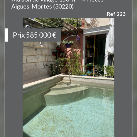
Aigues-Mortes (30220)
Ref 223
Prix
585 000
€