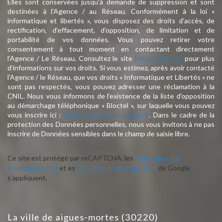
Elles sont conservées jusqu'à demande de suppression et sont
destinées à l'Agence / au Réseau. Conformément à la loi «
informatique et libertés », vous disposez des droits d’accès, de
rectification, d’effacement, d’opposition, de limitation et de
portabilité de vos données. Vous pouvez retirer votre
consentement à tout moment en contactant directement
l’Agence / Le Réseau. Consultez le site
https://cnil.fr/fr
pour plus
d’informations sur vos droits. Si vous estimez, après avoir contacté
l'Agence / le Réseau, que vos droits « Informatique et Libertés » ne
sont pas respectés, vous pouvez adresser une réclamation à la
CNIL. Nous vous informons de l’existence de la liste d'opposition
au démarchage téléphonique « Bloctel », sur laquelle vous pouvez
vous inscrire ici :
https://www.bloctel.gouv.fr
. Dans le cadre de la
protection des Données personnelles, nous vous invitons à ne pas
inscrire de Données sensibles dans le champ de saisie libre.
Ce site est protégé par reCAPTCHA, les
Politiques de
Confidentialité
et es
Conditions d'utilisation
de Google
s'appliquent.
la ville de aigues-mortes (30220)