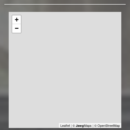
+
−
Leaflet
|
©
Maps
|
© OpenStreetMap
Jawg