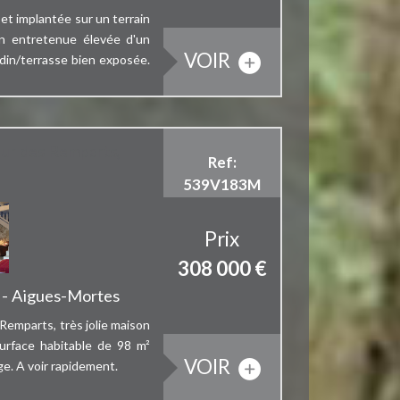
 et implantée sur un terrain
ien entretenue élevée d'un
VOIR
rdin/terrasse bien exposée.
ieur des Remparts,
Ref:
539V183M
Prix
308 000
€
 - Aigues-Mortes
s Remparts, très jolie maison
surface habitable de 98 m²
VOIR
ge. A voir rapidement.