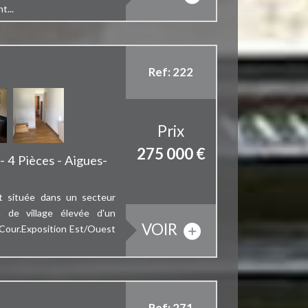
t...
cour
Ref: 222
Prix
275 000
€
- 4 Pièces - Aigues-
et située dans un secteur
 de village élevée d'un
VOIR
 Cour.Exposition Est/Ouest
uros
Ref: 271