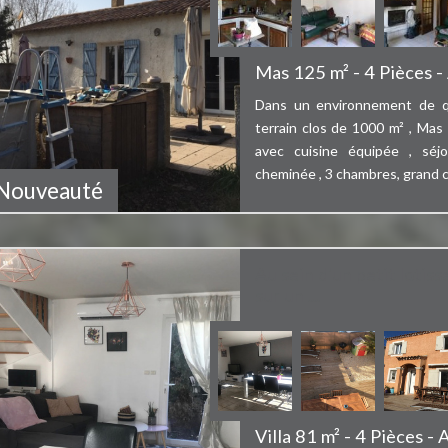
Mas 125 m² - 4 Pièces 
Dans un environnement de qu
terrain clos de 1000 m² , Mas
avec cuisine équipée , séj
cheminée , 3 chambres, grand cel
Bien vendu
Nouveauté
Au sein d'un petit lotis
sur un ...
Villa 81 m² - 4 Pièces -