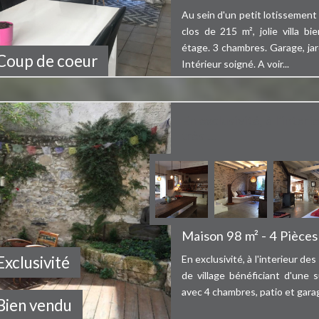
Au sein d'un petit lotissement
clos de 215 m², jolie villa b
étage. 3 chambres. Garage, ja
Bien vendu
Coup de coeur
Intérieur soigné. A voir...
En exclusivité, à l'inter
très ...
Maison 98 m² - 4 Pièces
Exclusivité
En exclusivité, à l'interieur de
de village bénéficiant d'une 
avec 4 chambres, patio et gara
Bien vendu