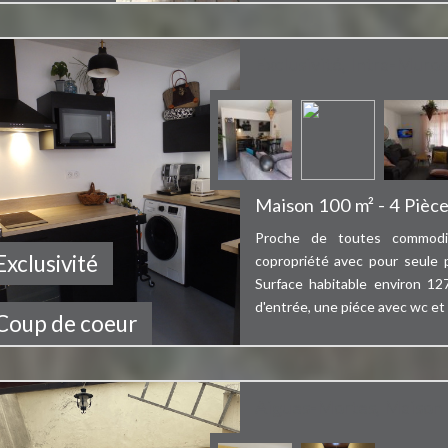
Exclusivité, Intra-Muros
Maison 100 m² - 4 Pièc
Proche de toutes commodit
Exclusivité
copropriété avec pour seule 
Surface habitable environ 12
d'entrée, une piéce avec wc et p
Bien vendu
Coup de coeur
Aigues-Mortes, Maison d