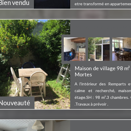
Bien vendu
etre transformé en appartemen
Maison de village avec 
Maison de village 98 m² 
Mortes
A l'intérieur des Remparts 
calme et recherché, maison
étage.SH : 98 m².3 chambres.
Bien vendu
Nouveauté
.Travaux à prévoir .
Aigues-Mortes, Intra-M