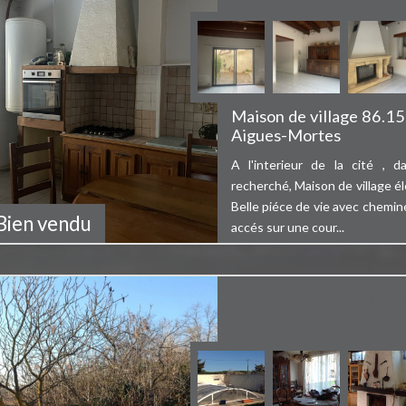
Maison de village 86.15 
Aigues-Mortes
A l'interieur de la cité , 
recherché, Maison de village é
Belle piéce de vie avec chemi
Bien vendu
accés sur une cour...
Aux portes de la ville, a
sur ...