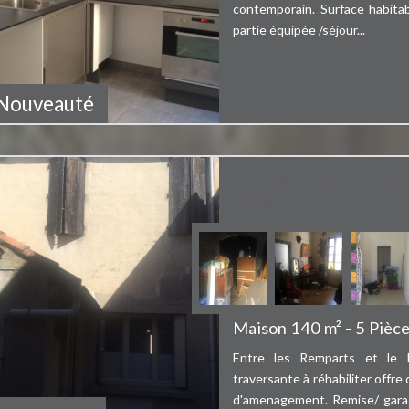
contemporain. Surface habita
partie équipée /séjour...
Bien vendu
Nouveauté
Entre les Remparts et 
village ...
Maison 140 m² - 5 Pièc
Entre les Remparts et le M
traversante à réhabiliter offr
d'amenagement. Remise/ gar