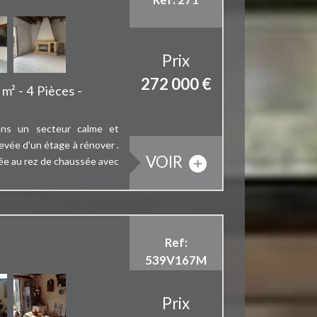
Prix
272 000
€
m² - 4 Pièces -
dans un secteur calme et
levée d'un étage à rénover .
VOIR
née au rez de chaussée avec
vec accés traversant
Ref:
539V167M
Prix