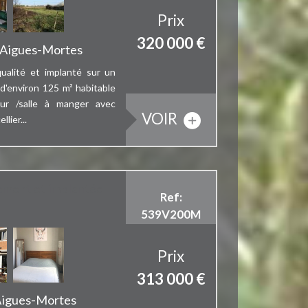
Prix
320 000
€
- Aigues-Mortes
alité et implanté sur un
 d'environ 125 m² habitable
our /salle à manger avec
VOIR
lier...
sement et implantée
Ref:
539V200M
Prix
313 000
€
 Aigues-Mortes