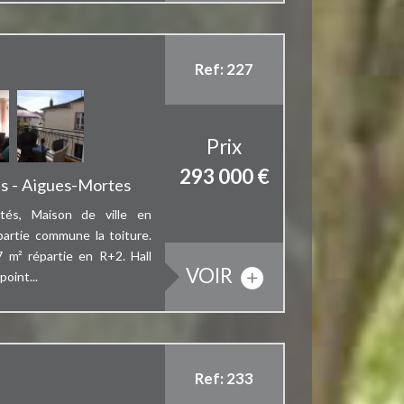
Ref: 227
Prix
293 000
€
es - Aigues-Mortes
és, Maison de ville en
partie commune la toiture.
7 m² répartie en R+2. Hall
VOIR
oint...
e village avec cour
Ref: 233