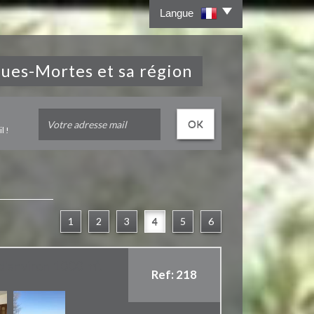
Langue
igues-Mortes et sa région
OK
l !
1
2
3
4
5
6
d'environ 1000 m².
Ref: 218