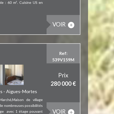
ble : 60 m². Cuisine US en
VOIR
le Marché,Maison de
Ref:
539V159M
Prix
280 000
€
es - Aigues-Mortes
arché,Maison de village
e de nombreuses possibilités
VOIR
age avec 1 étage pouvant