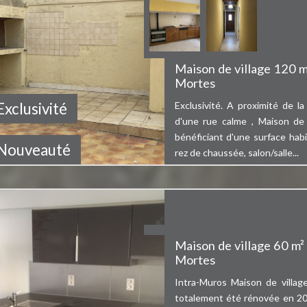
Maison de village 120 m²
Mortes
Exclusivité
Exclusivité. A proximité de l
d'une rue calme , Maison de 
bénéficiant d'une surface hab
Bien vendu
Nouveauté
rez de chaussée, salon/salle...
Exclusivité
Maison de village 60 m² 
Mortes
Intra-Muros Maison de villag
totalement été rénovée en 20