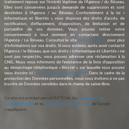
traitement repose sur l'intérêt légitime de l'Agence / du Réseau.
Elles sont conservées jusqu'à demande de suppression et sont
destinées à l'Agence / au Réseau. Conformément à la loi «
informatique et libertés », vous disposez des droits d’accès, de
rectification, d’effacement, d’opposition, de limitation et de
portabilité de vos données. Vous pouvez retirer votre
consentement à tout moment en contactant directement
l’Agence / Le Réseau. Consultez le site
https://cnil.fr/fr
pour plus
d’informations sur vos droits. Si vous estimez, après avoir contacté
l'Agence / le Réseau, que vos droits « Informatique et Libertés » ne
sont pas respectés, vous pouvez adresser une réclamation à la
CNIL. Nous vous informons de l’existence de la liste d'opposition
au démarchage téléphonique « Bloctel », sur laquelle vous pouvez
vous inscrire ici :
https://www.bloctel.gouv.fr
. Dans le cadre de la
protection des Données personnelles, nous vous invitons à ne pas
inscrire de Données sensibles dans le champ de saisie libre.
Ce site est protégé par reCAPTCHA, les
Politiques de
Confidentialité
et es
Conditions d'utilisation
de Google
s'appliquent.