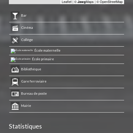
Leaflet
|
©
Maps
|
© OpenStreetMap
Jawg
Bar
Cinéma
Collège
École maternelle
École primaire
Bibliothèque
Gare ferroviaire
Bureau de poste
Mairie
Statistiques