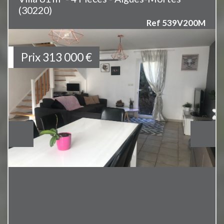
(30220)
Ref 539V200M
Prix
313 000
€