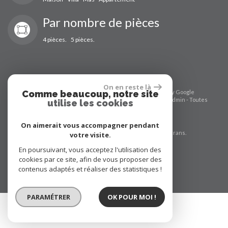
Par nombre de pièces
4 pièces.
5 pièces.
On en reste là
Comme beaucoup, notre site
© 2026 | Tous droits réservés | Traduction powered by Google
Plan du site
-
Mentions légales
-
Nos honoraires
-
Liens
-
Admin
-
Toutes
utilise les cookies
nos annonces
-
Politique RGPD
On aimerait vous accompagner pendant
Site internet compatible multi-supports,
un seul site adaptable à tous les types d'écrans.
votre visite.
En poursuivant, vous acceptez l'utilisation des
cookies par ce site, afin de vous proposer des
contenus adaptés et réaliser des statistiques !
PARAMÉTRER
OK POUR MOI !