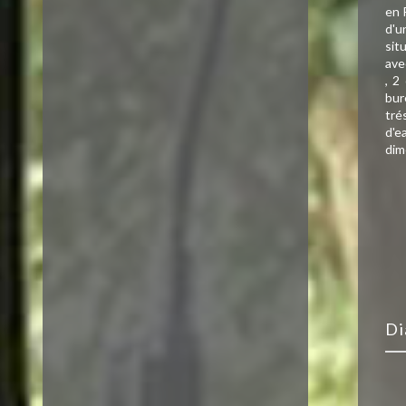
en 
d'u
sit
ave
, 2
bur
tré
d'e
dim