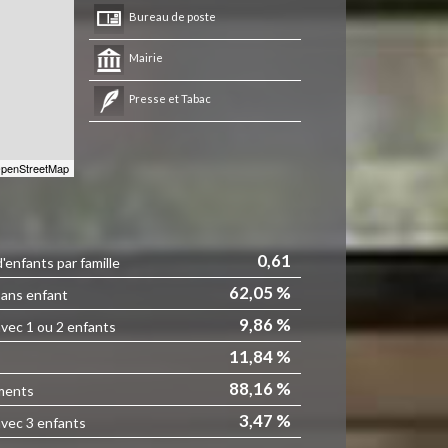
Bureau de poste
Mairie
Presse et Tabac
penStreetMap
0,61
enfants par famille
62,05 %
sans enfant
9,86 %
avec 1 ou 2 enfants
11,84 %
88,16 %
ments
3,47 %
avec 3 enfants