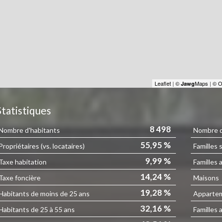
Leaflet
|
©
Maps
|
© O
Jawg
Statistiques
8 498
Nombre d'habitants
Nombre d'
55,95 %
Propriétaires (vs. locataires)
Familles 
9,99 %
Taxe habitation
Familles 
14,24 %
Taxe foncière
Maisons
19,28 %
Habitants de moins de 25 ans
Apparte
32,16 %
Habitants de 25 à 55 ans
Familles 