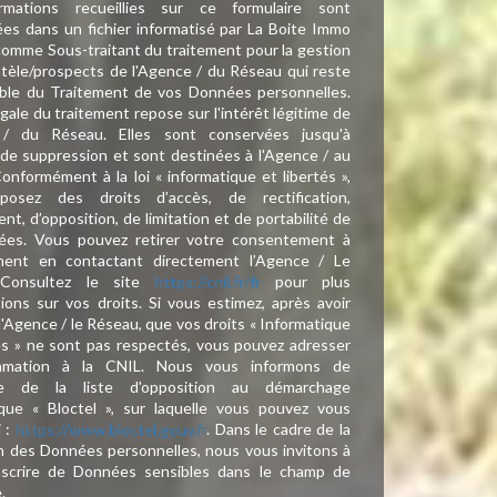
rmations recueillies sur ce formulaire sont
ées dans un fichier informatisé par La Boite Immo
comme Sous-traitant du traitement pour la gestion
entèle/prospects de l'Agence / du Réseau qui reste
ble du Traitement de vos Données personnelles.
gale du traitement repose sur l'intérêt légitime de
 / du Réseau. Elles sont conservées jusqu'à
e suppression et sont destinées à l'Agence / au
onformément à la loi « informatique et libertés »,
posez des droits d’accès, de rectification,
nt, d’opposition, de limitation et de portabilité de
ées. Vous pouvez retirer votre consentement à
ent en contactant directement l’Agence / Le
 Consultez le site
https://cnil.fr/fr
pour plus
tions sur vos droits. Si vous estimez, après avoir
l'Agence / le Réseau, que vos droits « Informatique
és » ne sont pas respectés, vous pouvez adresser
amation à la CNIL. Nous vous informons de
nce de la liste d'opposition au démarchage
que « Bloctel », sur laquelle vous pouvez vous
i :
https://www.bloctel.gouv.fr
. Dans le cadre de la
n des Données personnelles, nous vous invitons à
nscrire de Données sensibles dans le champ de
e.