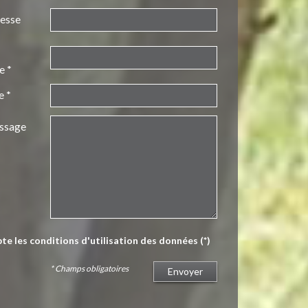
resse
e *
e *
ssage
pte les conditions d'utilisation des données (*)
* Champs obligatoires
Envoyer