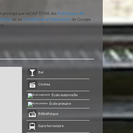
st protégé par reCAPTCHA, les
Politiques de
ialité
et es
Conditions d'utilisation
de Google
nt.
Bar
Cinéma
École maternelle
École primaire
Bibliothèque
Gare ferroviaire