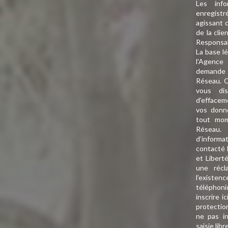
Les info
enregistr
agissant 
de la cli
Responsa
La base lé
l'Agence
demande d
Réseau. C
vous dis
d’effaceme
vos donn
tout mom
Réseau.
d’informa
contacté 
et Libert
une récl
l’existe
téléphoni
inscrire ic
protectio
ne pas i
saisie libr