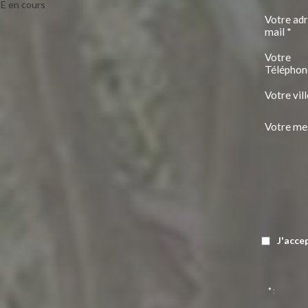
E en cours
Votre ad
mail *
Votre
Téléphon
Votre vill
Votre me
J'acce
* :