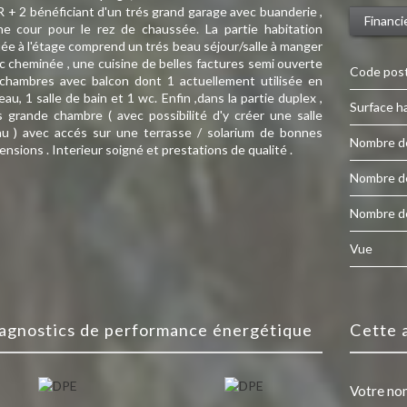
R + 2 bénéficiant d'un trés grand garage avec buanderie ,
Financi
ne cour pour le rez de chaussée. La partie habitation
uée à l'étage comprend un trés beau séjour/salle à manger
c cheminée , une cuisine de belles factures semi ouverte
Code pos
 chambres avec balcon dont 1 actuellement utilisée en
eau, 1 salle de bain et 1 wc. Enfin ,dans la partie duplex ,
Surface h
s grande chambre ( avec possibilité d'y créer une salle
au ) avec accés sur une terrasse / solarium de bonnes
Nombre d
ensions . Interieur soigné et prestations de qualité .
Nombre d
Nombre d
Vue
diagnostics de performance énergétique
cette
Votre no