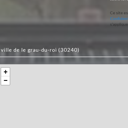
Ce site e
Confident
s'applique
a ville de le grau-du-roi (30240)
+
−