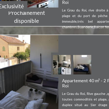
Roi
Exclusivité
Le Grau du Roi, rive droite à 
Prochainement
plage et du port de pêche 
disponible
immeuble,trés bel appart
chambres.Buanderie,Balcon fer
Le Grau du Roi, Rive gau
résidentiel ...
Appartement 40 m² - 2 
Roi
Le Grau du Roi, Rive gauche ,q
toutes commodités et plage,
duplex situé au 1ier étage 