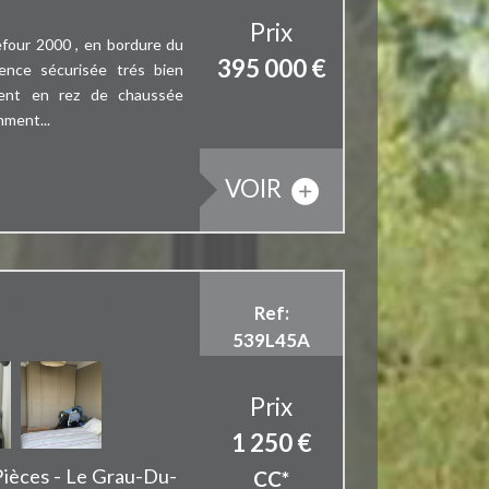
Prix
four 2000 , en bordure du
395 000
€
ence sécurisée trés bien
ment en rez de chaussée
mment...
VOIR
ite à proximité de
Ref:
539L45A
Prix
1 250 €
Pièces - Le Grau-Du-
CC*