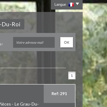
Langue
u-Du-Roi
OK
l !
1
Roi
Ref: 291
Pièces - Le Grau-Du-