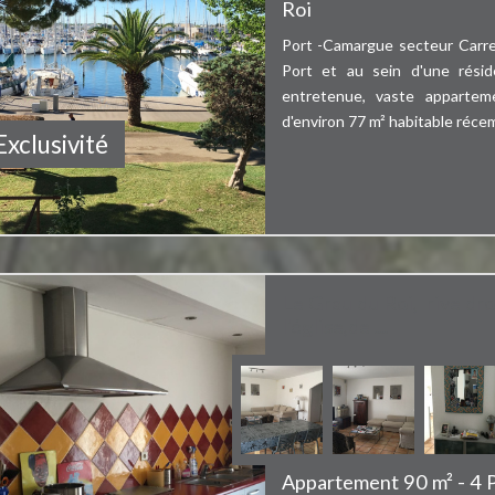
Roi
Port -Camargue secteur Carre
Port et au sein d'une résid
entretenue, vaste apparte
d'environ 77 m² habitable réce
Exclusivité
Le Grau du Roi, rive dro
l'église,de ...
Appartement 90 m² - 4 