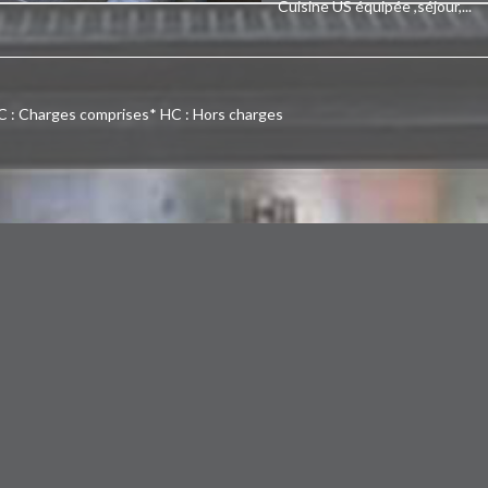
Cuisine US équipée ,séjour,...
C : Charges comprises
* HC : Hors charges