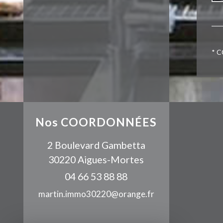
* C
Nos
COORDONNÉES
2 Boulevard Gambetta
30220 Aigues-Mortes
04 66 53 88 88
martin.immo30220@orange.fr