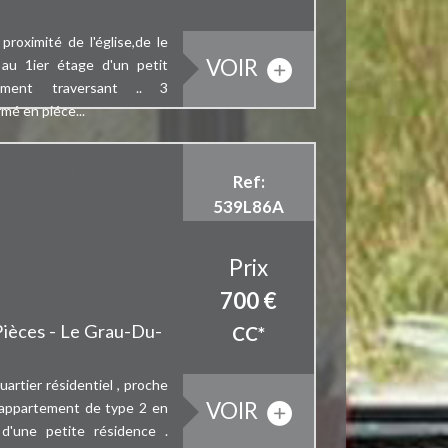
proximité de l'église,de le
VOIR
au 1ier étage d'un petit
ement traversant .. 3
mé en piéce...
che ,quartier
Ref:
539L86A
Prix
700 €
Pièces - Le Grau-Du-
CC*
uartier résidentiel , proche
VOIR
 appartement de type 2 en
d'une petite résidence .