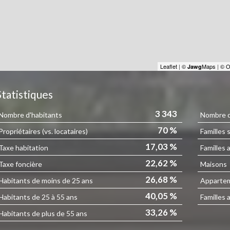
Leaflet
|
©
Maps
|
© O
Jawg
Statistiques
3 343
Nombre d'habitants
Nombre d'
70 %
Propriétaires (vs. locataires)
Familles 
17,03 %
Taxe habitation
Familles 
22,62 %
Taxe foncière
Maisons
26,68 %
Habitants de moins de 25 ans
Apparte
40,05 %
Habitants de 25 à 55 ans
Familles 
33,26 %
Habitants de plus de 55 ans