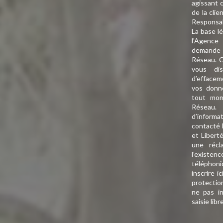
agissant 
de la cli
Responsa
La base lé
l'Agence
demande d
Réseau. C
vous dis
d’effaceme
vos donn
tout mom
Réseau.
d’informa
contacté 
et Libert
une récl
l’existe
téléphoni
inscrire ic
protectio
ne pas i
saisie libr