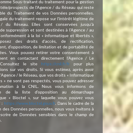
comme Sous-traitant du traitement pour la gestion
entèle/prospects de l'Agence / du Réseau qui reste
ble du Traitement de vos Données personnelles.
gale du traitement repose sur l'intérêt légitime de
 / du Réseau. Elles sont conservées jusqu'à
e suppression et sont destinées à l'Agence / au
onformément à la loi « informatique et libertés »,
posez des droits d’accès, de rectification,
nt, d’opposition, de limitation et de portabilité de
ées. Vous pouvez retirer votre consentement à
ent en contactant directement l’Agence / Le
 Consultez le site
https://cnil.fr/fr
pour plus
tions sur vos droits. Si vous estimez, après avoir
l'Agence / le Réseau, que vos droits « Informatique
és » ne sont pas respectés, vous pouvez adresser
amation à la CNIL. Nous vous informons de
nce de la liste d'opposition au démarchage
que « Bloctel », sur laquelle vous pouvez vous
i :
https://www.bloctel.gouv.fr
. Dans le cadre de la
n des Données personnelles, nous vous invitons à
nscrire de Données sensibles dans le champ de
e.