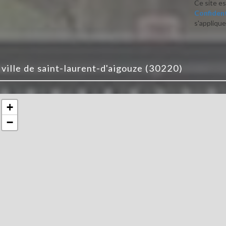
Ce site e
Confident
s'applique
a ville de saint-laurent-d'aigouze (30220)
+
−