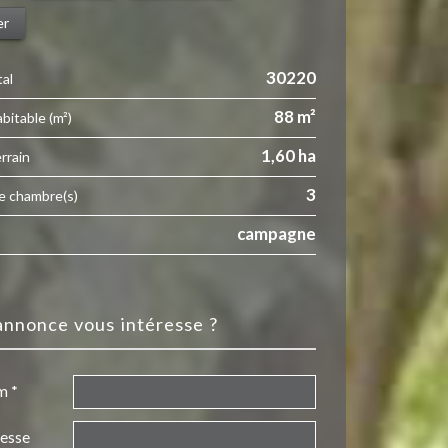
er
30220
tal
88 m²
abitable (m²)
1,60 ha
errain
3
e chambre(s)
campagne
 annonce vous intéresse ?
m *
resse