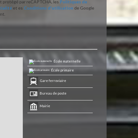
st protégé par reCAPTCHA, les
Politiques de
ialité
et es
Conditions d'utilisation
de Google
nt.
École maternelle
École primaire
Gare ferroviaire
Bureau de poste
Mairie