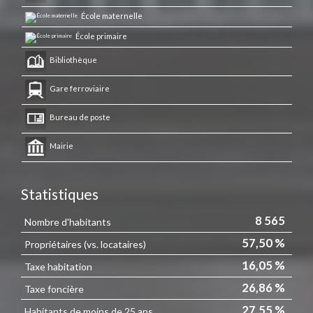
École maternelle
École primaire
Bibliothèque
Gare ferroviaire
Bureau de poste
Mairie
Statistiques
8 565
Nombre d'habitants
57,50 %
Propriétaires (vs. locataires)
16,05 %
Taxe habitation
26,86 %
Taxe foncière
27,55 %
Habitants de moins de 25 ans