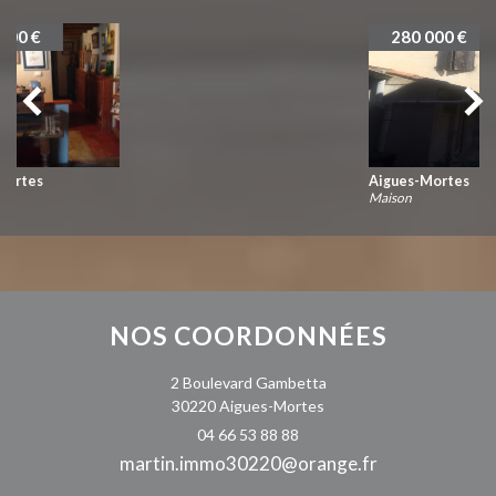
280 000 €
Aigues-Mortes
Maison
NOS
COORDONNÉES
2 Boulevard Gambetta
30220 Aigues-Mortes
04 66 53 88 88
martin.immo30220@orange.fr