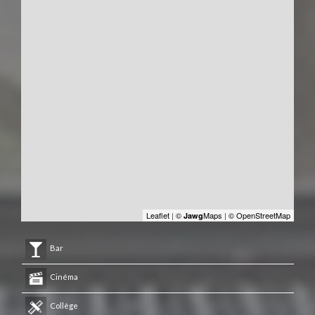
Leaflet
|
©
Maps
|
© OpenStreetMap
Jawg
Bar
Cinéma
Collège